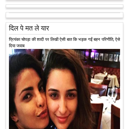
को अलविदा कह चुकी 13 वर्षीय लड़की के अंगदान से 3 जरूरतमंद लोगों
को नई जिंदगी मिल गई।
आगे पढ़ें
दिल पे मत ले यार
प्रियंका चोपड़ा की शादी पर लिखी ऐसी बात कि भड़क गईं बहन परिणीति, ऐसे
दिया जवाब
अब एक आइडिया बदलेगा हिमाचल के युवाओं की किस्मत, जानिए कैसे
हमीरपुर में अब एक आइडिया युवाओं की किस्मत बदलने जा रहा है। भारत
सरकार के स्टार्टअप मिशन के तहत सबंधित टीम मोबाइल वैन के जरिए पूरे
देश के कोने-कोने में घूमकर नए स्टार्ट अप स्थापित करने की चाह रखने
वाले युवाओं से संपर्क कर रही है।
आगे पढ़ें