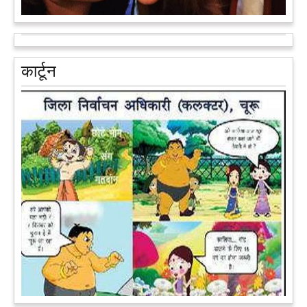
आरक्षण के विरोध में राजा भैया बोले, प्रमोशन का आधार गुणवत्ता और
वरिष्ठता हो, जाति नहीं
प्रतापगढ़ के कुंडा से बाहुबली विधायक रघुराज प्रताप सिंह उर्फ राजा भैया ने
कार्टून
शुक्रवार को लखनऊ में प्रेस कांफ्रेंस कर नई राजनीतिक पार्टी बनाने की
आधिकारिक घोषणा करते हुए पार्टी के मुद्दों के बारे में बताया.
आगे पढ़ें
पेट पकड़ कर हंसने पर मजबूर हो जायेंगे आप जानवरों की ये अदाएं देखकर
कल्पना कीजिये उस दृश्य की, जिसमें कोई गिलहरी किसी मेंढक के साथ
लिप-लॉक कर रही हो। गिलहरी झूला झूल रही हो।
आगे पढ़ें